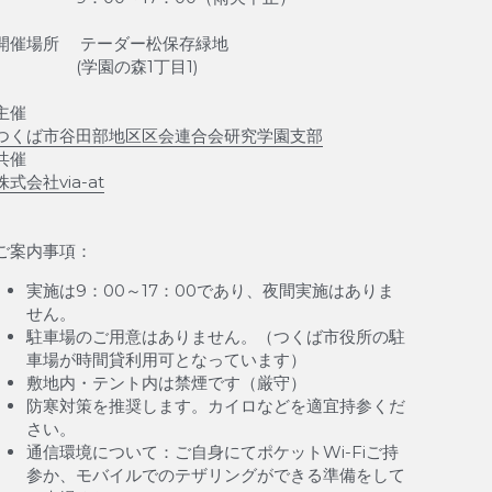
開催場所 　テーダー松保存緑地　
　　　　　(学園の森1丁目1)
主催 　　　
つくば市谷田部地区区会連合会研究学園支部
共催 　　　
株式会社via-at
ご案内事項：​
実施は9：00～17：00であり、夜間実施はありま
せん。
駐車場のご用意はありません。（つくば市役所の駐
車場が時間貸利用可となっています）
敷地内・テント内は禁煙です（厳守）
防寒対策を推奨します。カイロなどを適宜持参くだ
さい。　
通信環境について：ご自身にてポケットWi-Fiご持
参か、モバイルでのテザリングができる準備をして